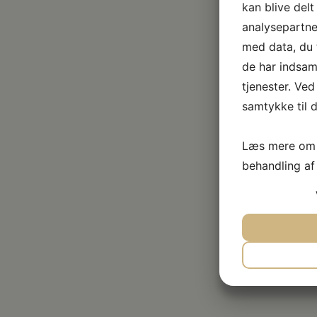
kan blive del
analysepartn
med data, du t
de har indsam
tjenester. Ved
samtykke til d
Læs mere om 
behandling a
JA
N
NØDVEND
JA
N
MARKET