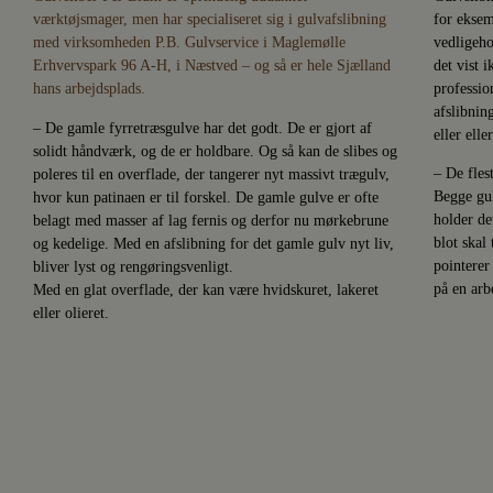
værktøjsmager, men har specialiseret sig i gulvafslibning
for eksem
med virksomheden P.B. Gulvservice i Maglemølle
vedligeho
Erhvervspark 96 A-H, i Næstved – og så er hele Sjælland
det vist 
hans arbejdsplads.
profession
afslibnin
– De gamle fyrretræsgulve har det godt. De er gjort af
eller ell
solidt håndværk, og de er holdbare. Og så kan de slibes og
– De fles
poleres til en overflade, der tangerer nyt massivt trægulv,
Begge gu
hvor kun patinaen er til forskel. De gamle gulve er ofte
holder de
belagt med masser af lag fernis og derfor nu mørkebrune
blot skal
og kedelige. Med en afslibning for det gamle gulv nyt liv,
pointerer
bliver lyst og rengøringsvenligt.
på en arb
Med en glat overflade, der kan være hvidskuret, lakeret
eller olieret.