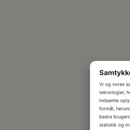
Samtykke
Vi og vores s
teknologier, h
indsamle oplys
formål, herund
bedre brugerop
statistik og m